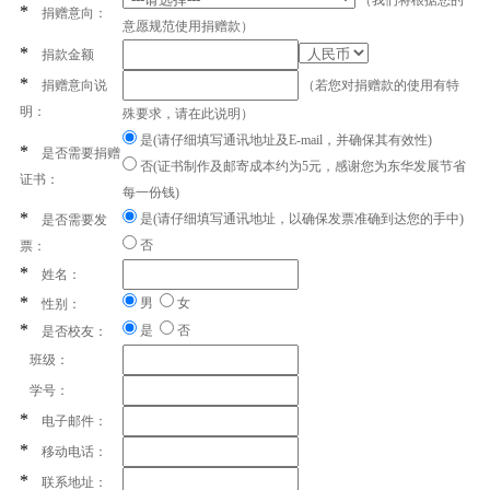
*
捐赠意向：
意愿规范使用捐赠款）
*
捐款金额
*
捐赠意向说
（若您对捐赠款的使用有特
明：
殊要求，请在此说明）
是(请仔细填写通讯地址及E-mail，并确保其有效性)
*
是否需要捐赠
否(证书制作及邮寄成本约为5元，感谢您为东华发展节省
证书：
每一份钱)
*
是(请仔细填写通讯地址，以确保发票准确到达您的手中)
是否需要发
否
票：
*
姓名：
*
男
女
性别：
*
是
否
是否校友：
班级：
学号：
*
电子邮件：
*
移动电话：
*
联系地址：