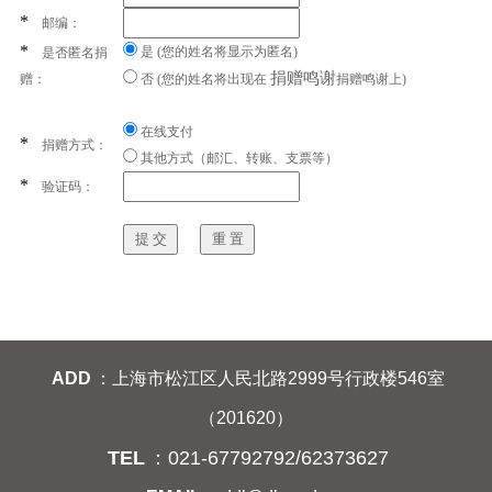
*
邮编：
*
是 (您的姓名将显示为匿名)
是否匿名捐
捐赠鸣谢
赠：
否 (您的姓名将出现在
捐赠鸣谢上)
在线支付
*
捐赠方式：
其他方式（邮汇、转账、支票等）
*
验证码：
提 交
重 置
ADD
：上海市松江区人民北路2999号行政楼546室
（201620）
TEL
：021-67792792/62373627